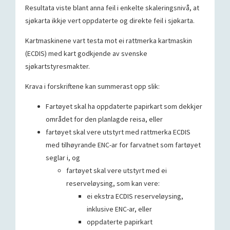
Resultata viste blant anna feil i enkelte skaleringsnivå, at
sjøkarta ikkje vert oppdaterte og direkte feil i sjøkarta.
Kartmaskinene vart testa mot ei rattmerka kartmaskin
(ECDIS) med kart godkjende av svenske
sjøkartstyresmakter.
Krava i forskriftene kan summerast opp slik:
Fartøyet skal ha oppdaterte papirkart som dekkjer
området for den planlagde reisa, eller
fartøyet skal vere utstyrt med rattmerka ECDIS
med tilhøyrande ENC-ar for farvatnet som fartøyet
seglar i, og
fartøyet skal vere utstyrt med ei
reserveløysing, som kan vere:
ei ekstra ECDIS reserveløysing,
inklusive ENC-ar, eller
oppdaterte papirkart