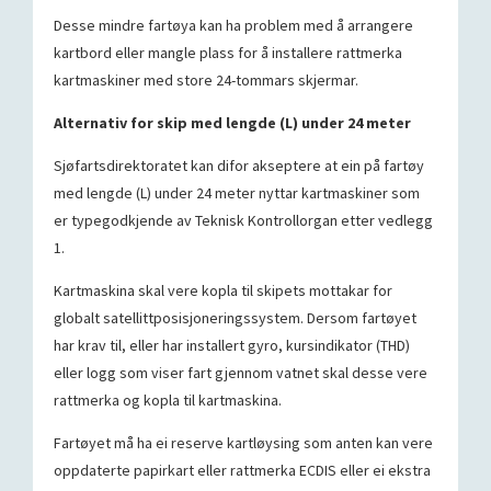
Desse mindre fartøya kan ha problem med å arrangere
kartbord eller mangle plass for å installere rattmerka
kartmaskiner med store 24-tommars skjermar.
Alternativ for skip med lengde (L) under 24 meter
Sjøfartsdirektoratet kan difor akseptere at ein på fartøy
med lengde (L) under 24 meter nyttar kartmaskiner som
er typegodkjende av Teknisk Kontrollorgan etter vedlegg
1.
Kartmaskina skal vere kopla til skipets mottakar for
globalt satellittposisjoneringssystem. Dersom fartøyet
har krav til, eller har installert gyro, kursindikator (THD)
eller logg som viser fart gjennom vatnet skal desse vere
rattmerka og kopla til kartmaskina.
Fartøyet må ha ei reserve kartløysing som anten kan vere
oppdaterte papirkart eller rattmerka ECDIS eller ei ekstra