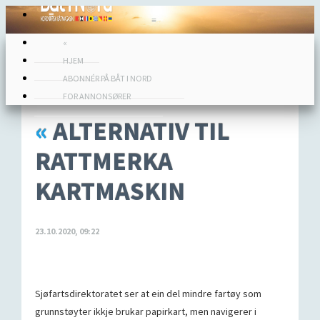
≡
≡
«
HJEM
ABONNÉR PÅ BÅT I NORD
FOR ANNONSØRER
«
ALTERNATIV TIL
RATTMERKA
KARTMASKIN
23.10.2020, 09:22
Sjøfartsdirektoratet ser at ein del mindre fartøy som
grunnstøyter ikkje brukar papirkart, men navigerer i