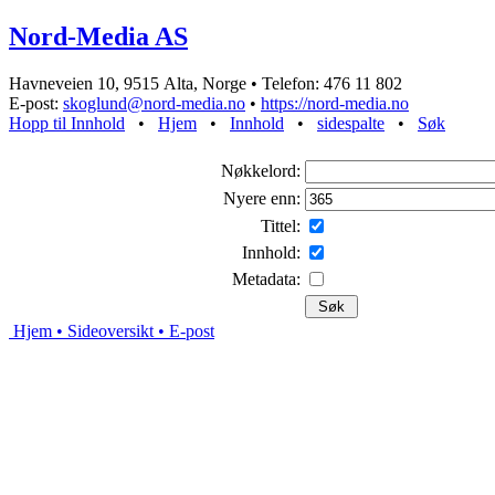
Nord-Media AS
Havneveien 10, 9515 Alta, Norge • Telefon: 476 11 802
E-post:
skoglund@nord-media.no
•
https://nord-media.no
Hopp til Innhold
•
Hjem
•
Innhold
•
sidespalte
•
Søk
Nøkkelord:
Nyere enn:
Tittel:
Innhold:
Metadata:
Hjem
• Sideoversikt
• E-post