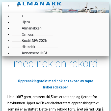
≡
≡
«
Hjem
Almanakken
Om oss
Bestill NFA 2026
«
Opprenskingstokt
Historikk
Annonsere i NFA
med nok en rekord
Opprenskingstokt med nok en rekord av tapte
fiskeredskaper
Hele 1687 garn, omtrent 46,5 km er tatt opp og fjernet fra
havbunnen i løpet av Fiskeridirektoratets opprenskingstokt
som nå er avsluttet. Dette er ny rekord for 3. året på rad. Også