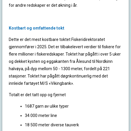
for andre redskaper er det økning i år.
Kostbart og omfattende tokt
Dette er det mest kostbare toktet Fiskeridirektoratet
gjennomfører i 2025. Det er tilbakelevert verdier til fiskere for
flere millioner i fiskeredskaper. Toktet har pågått i over 5 uker
og dekket kysten og eggakanten fra Ålesund til Nordkinn
halvøya, på dyp mellom 50 - 1300 meter, fordelt på 221
stasjoner. Toktet har pågått døgnkontinuerlig med det
innleide fartøyet M/S «Vikingbank».
Totalt er det tatt opp og fjernet
1687 garn av ulike typer
34 000 meter line
18 500 meter diverse tauverk