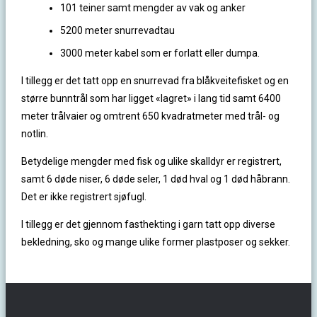
101 teiner samt mengder av vak og anker
5200 meter snurrevadtau
3000 meter kabel som er forlatt eller dumpa.
I tillegg er det tatt opp en snurrevad fra blåkveitefisket og en
større bunntrål som har ligget «lagret» i lang tid samt 6400
meter trålvaier og omtrent 650 kvadratmeter med trål- og
notlin.
Betydelige mengder med fisk og ulike skalldyr er registrert,
samt 6 døde niser, 6 døde seler, 1 død hval og 1 død håbrann.
Det er ikke registrert sjøfugl.
I tillegg er det gjennom fasthekting i garn tatt opp diverse
bekledning, sko og mange ulike former plastposer og sekker.