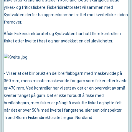
fiske etter kveite flere steder i Nordland. Dette skal gjelde både
yrkes- og fritidsfiskere. Fiskeridirektoratet vil sammen med
Kystvakten derfor ha oppmerksomhet rettet mot kveitefiske i tiden
framover.
Både Fiskeridirektoratet og Kystvakten har hatt flere kontroller i
fisket etter kveite i høst og har avdekket en del ulovligheter.
- Vi ser at det blir brukt en del breiflabbgarn med maskevidde på
360 mm, mens minste maskevidde for garn som fisker etter kveite
er 470 mm. Ved kontroller har vi sett av det er en overvekt av små
kveiter fanget på garn. Det er ikke forbudt å fiske med
breiflabbgarn, men fisker er pålagt å avslutte fisket og bytte felt
når det er over 50% med kveite i fangstene, sier seniorinspektør
Trond Blom i Fiskeridirektoratet region Nordland.