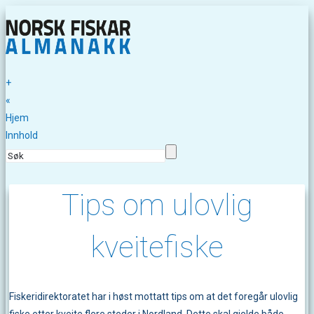
+
«
Hjem
Innhold
Tips om ulovlig
kveitefiske
Fiskeridirektoratet har i høst mottatt tips om at det foregår ulovlig