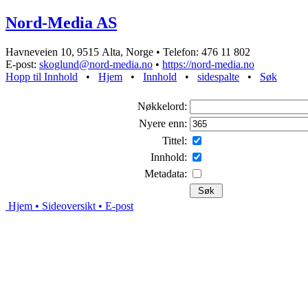
Nord-Media AS
Havneveien 10, 9515 Alta, Norge • Telefon: 476 11 802
E-post:
skoglund@nord-media.no
•
https://nord-media.no
Hopp til Innhold
•
Hjem
•
Innhold
•
sidespalte
•
Søk
Nøkkelord:
Nyere enn:
Tittel:
Innhold:
Metadata:
Hjem
• Sideoversikt
• E-post