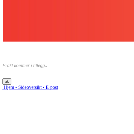
Frakt kommer i tillegg..
Hjem
• Sideoversikt
• E-post