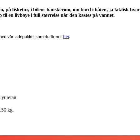
 på fisketur, i bilens hanskerom, om bord i båten, ja faktisk hvo
il en livbøye i full størrelse når den kastes på vannet.
her
.
 med vår ladepakke, som du finner
TEKNISKE SPESIFIKASJONER
MATERIALER
VIRKEMÅTE
lyuretan
150 kg.
KONSTRUKSJON