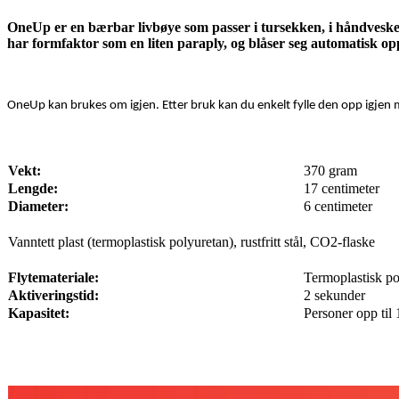
OneUp er en bærbar livbøye som passer i tursekken, i håndvesken,
har formfaktor som en liten paraply, og blåser seg automatisk opp t
OneUp kan brukes om igjen. Etter bruk kan du enkelt fylle den opp igjen
Vekt:
370 gram
Lengde:
17 centimeter
Diameter:
6 centimeter
Vanntett plast (termoplastisk polyuretan), rustfritt stål, CO2-flaske
Flytemateriale:
Termoplastisk
po
Aktiveringstid:
2 sekunder
Kapasitet:
Personer opp til 