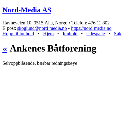
Nord-Media AS
Havneveien 10, 9515 Alta, Norge • Telefon: 476 11 802
E-post:
skoglund@nord-media.no
•
https://nord-media.no
Hopp til Innhold
•
Hjem
•
Innhold
•
sidespalte
•
Søk
«
Ankenes Båtforening
Selvoppblåsende, bærbar redningsbøye