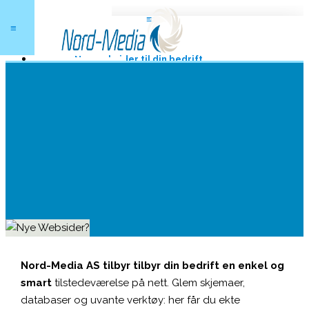
≡
«
≡
Hjem
Nye websider til din bedrift
Prøv selv
Nord-Media AS tilbyr tilbyr din bedrift en enkel og
smart
tilstedeværelse på nett. Glem skjemaer,
databaser og uvante verktøy: her får du ekte