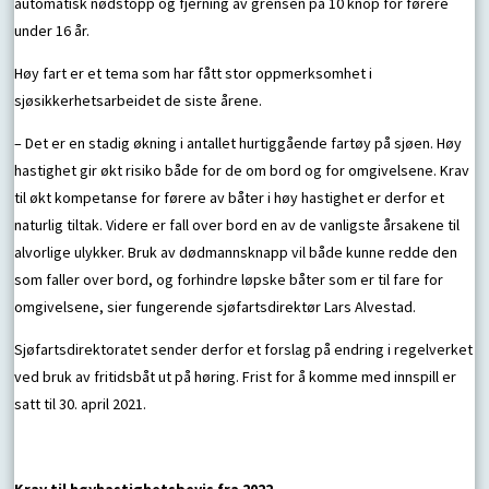
automatisk nødstopp og fjerning av grensen på 10 knop for førere
under 16 år.
Høy fart er et tema som har fått stor oppmerksomhet i
sjøsikkerhetsarbeidet de siste årene.
– Det er en stadig økning i antallet hurtiggående fartøy på sjøen. Høy
hastighet gir økt risiko både for de om bord og for omgivelsene. Krav
til økt kompetanse for førere av båter i høy hastighet er derfor et
naturlig tiltak. Videre er fall over bord en av de vanligste årsakene til
alvorlige ulykker. Bruk av dødmannsknapp vil både kunne redde den
som faller over bord, og forhindre løpske båter som er til fare for
omgivelsene, sier fungerende sjøfartsdirektør Lars Alvestad.
Sjøfartsdirektoratet sender derfor et forslag på endring i regelverket
ved bruk av fritidsbåt ut på høring. Frist for å komme med innspill er
satt til 30. april 2021.