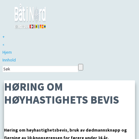
+
«
Hjem
Innhold
HØRING OM
HØYHASTIGHETS BEVIS
Høring om høyhastighetsbevis, bruk av dødmannsknapp og
fjerning av 10-knopsgrensen for førere under 16 år.