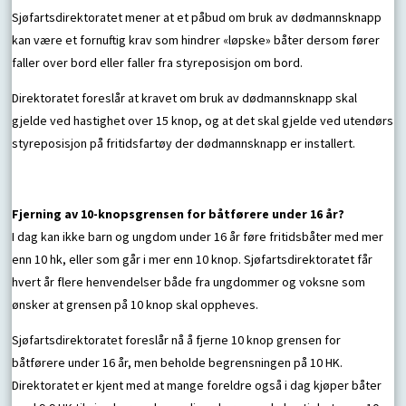
Sjøfartsdirektoratet mener at et påbud om bruk av dødmannsknapp
kan være et fornuftig krav som hindrer «løpske» båter dersom fører
faller over bord eller faller fra styreposisjon om bord.
Direktoratet foreslår at kravet om bruk av dødmannsknapp skal
gjelde ved hastighet over 15 knop, og at det skal gjelde ved utendørs
styreposisjon på fritidsfartøy der dødmannsknapp er installert.
Fjerning av 10-knopsgrensen for båtførere under 16 år?
I dag kan ikke barn og ungdom under 16 år føre fritidsbåter med mer
enn 10 hk, eller som går i mer enn 10 knop. Sjøfartsdirektoratet får
hvert år flere henvendelser både fra ungdommer og voksne som
ønsker at grensen på 10 knop skal oppheves.
Sjøfartsdirektoratet foreslår nå å fjerne 10 knop grensen for
båtførere under 16 år, men beholde begrensningen på 10 HK.
Direktoratet er kjent med at mange foreldre også i dag kjøper båter