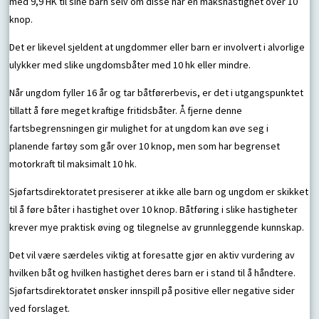
med 9,9 HK til sine barn selv om disse har en makshastighet over 10
knop.
Det er likevel sjeldent at ungdommer eller barn er involvert i alvorlige
ulykker med slike ungdomsbåter med 10 hk eller mindre.
Når ungdom fyller 16 år og tar båtførerbevis, er det i utgangspunktet
tillatt å føre meget kraftige fritidsbåter. Å fjerne denne
fartsbegrensningen gir mulighet for at ungdom kan øve seg i
planende fartøy som går over 10 knop, men som har begrenset
motorkraft til maksimalt 10 hk.
Sjøfartsdirektoratet presiserer at ikke alle barn og ungdom er skikket
til å føre båter i hastighet over 10 knop. Båtføring i slike hastigheter
krever mye praktisk øving og tilegnelse av grunnleggende kunnskap.
Det vil være særdeles viktig at foresatte gjør en aktiv vurdering av
hvilken båt og hvilken hastighet deres barn er i stand til å håndtere.
Sjøfartsdirektoratet ønsker innspill på positive eller negative sider
ved forslaget.