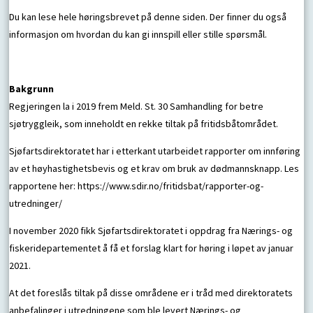
Du kan lese hele høringsbrevet på denne siden. Der finner du også
informasjon om hvordan du kan gi innspill eller stille spørsmål.
Bakgrunn
Regjeringen la i 2019 frem Meld. St. 30 Samhandling for betre
sjøtryggleik, som inneholdt en rekke tiltak på fritidsbåtområdet.
Sjøfartsdirektoratet har i etterkant utarbeidet rapporter om innføring
av et høyhastighetsbevis og et krav om bruk av dødmannsknapp. Les
rapportene her: https://www.sdir.no/fritidsbat/rapporter-og-
utredninger/
I november 2020 fikk Sjøfartsdirektoratet i oppdrag fra Nærings- og
fiskeridepartementet å få et forslag klart for høring i løpet av januar
2021.
At det foreslås tiltak på disse områdene er i tråd med direktoratets
anbefalinger i utredningene som ble levert Nærings- og