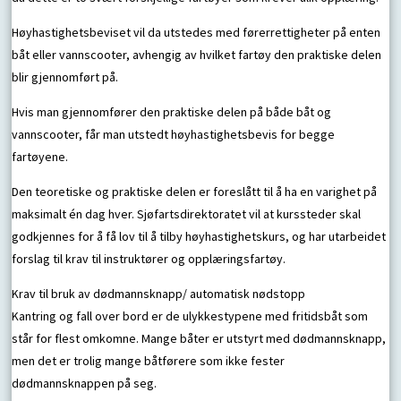
Høyhastighetsbeviset vil da utstedes med førerrettigheter på enten
båt eller vannscooter, avhengig av hvilket fartøy den praktiske delen
blir gjennomført på.
Hvis man gjennomfører den praktiske delen på både båt og
vannscooter, får man utstedt høyhastighetsbevis for begge
fartøyene.
Den teoretiske og praktiske delen er foreslått til å ha en varighet på
maksimalt én dag hver. Sjøfartsdirektoratet vil at kurssteder skal
godkjennes for å få lov til å tilby høyhastighetskurs, og har utarbeidet
forslag til krav til instruktører og opplæringsfartøy.
Krav til bruk av dødmannsknapp/ automatisk nødstopp
Kantring og fall over bord er de ulykkestypene med fritidsbåt som
står for flest omkomne. Mange båter er utstyrt med dødmannsknapp,
men det er trolig mange båtførere som ikke fester
dødmannsknappen på seg.