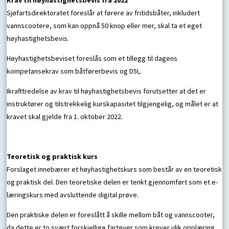
Krav til høyhastighetsbevis fra 2022
Sjøfartsdirektoratet foreslår at førere av fritidsbåter, inkludert
vannscootere, som kan oppnå 50 knop eller mer, skal ta et eget
høyhastighetsbevis.
Høyhastighetsbeviset foreslås som et tillegg til dagens
kompetansekrav som båtførerbevis og D5L.
Ikrafttredelse av krav til høyhastighetsbevis forutsetter at det er
instruktører og tilstrekkelig kurskapasitet tilgjengelig, og målet er at
kravet skal gjelde fra 1. oktober 2022.
Teoretisk og praktisk kurs
Forslaget innebærer et høyhastighetskurs som består av en teoretisk
og praktisk del. Den teoretiske delen er tenkt gjennomført som et e-
læringskurs med avsluttende digital prøve.
Den praktiske delen er foreslått å skille mellom båt og vannscooter,
da dette er to svært forskjellige fartøyer som krever ulik opplæring.