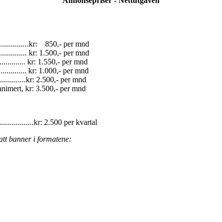
Annonsepriser - Nettutgaven
................kr: 850,- per mnd
.............. kr: 1.500,- per mnd
............ kr: 1.550,- per mnd
............. kr: 1.000,- per mnd
............kr: 2.500,- per mnd
nimert, kr: 3.500,- per mnd
...............kr: 2.500 per kvartal
satt banner i formatene:
.