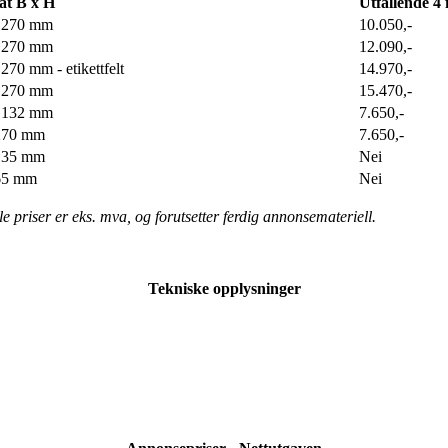
at B x H
Utfallende 4 
 270 mm
10.050,-
 270 mm
12.090,-
270 mm - etikettfelt
14.970,-
 270 mm
15.470,-
 132 mm
7.650,-
270 mm
7.650,-
135 mm
Nei
65 mm
Nei
le priser er eks. mva, og forutsetter ferdig annonsemateriell.
Tekniske opplysninger