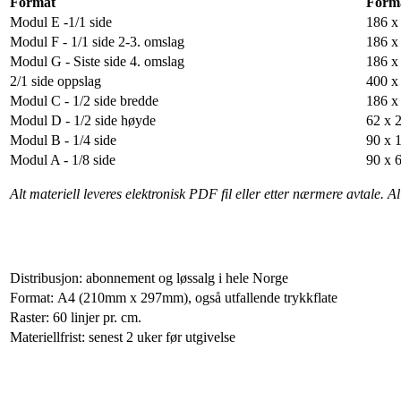
Format
Form
Modul E -1/1 side
186 x
Modul F - 1/1 side 2-3. omslag
186 x
Modul G - Siste side 4. omslag
186 x 
2/1 side oppslag
400 x
Modul C - 1/2 side bredde
186 x
Modul D - 1/2 side høyde
62 x 
Modul B - 1/4 side
90 x 
Modul A - 1/8 side
90 x 
Alt materiell leveres elektronisk PDF fil eller etter nærmere avtale. Al
Distribusjon: abonnement og løssalg i hele Norge
Format: A4 (210mm x 297mm), også utfallende trykkflate
Raster: 60 linjer pr. cm.
Materiellfrist: senest 2 uker før utgivelse