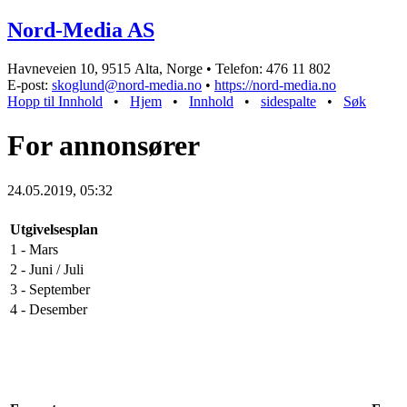
Nord-Media AS
Havneveien 10, 9515 Alta, Norge • Telefon: 476 11 802
E-post:
skoglund@nord-media.no
•
https://nord-media.no
Hopp til Innhold
•
Hjem
•
Innhold
•
sidespalte
•
Søk
For annonsører
24.05.2019, 05:32
Utgivelsesplan
1 - Mars
2 - Juni / Juli
3 - September
4 - Desember