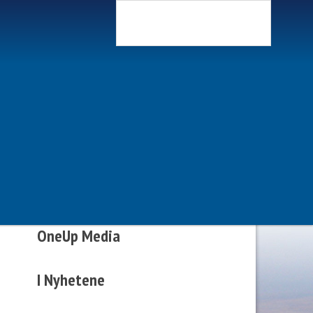
Søk
Livredning i
lommestørrelse
OneUp Media
I Nyhetene