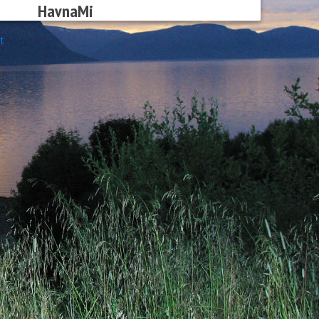
HavnaMi
t