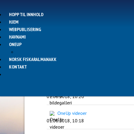
HOPP TIL INNHOLD
HJEM
WEBPUBLISERING
HAVNAMI
ONEUP
NORSK FISKARALMANAKK
KONTAKT
Tittel
Publisert
OneUp bildegalleri
01.06.2018, 10:20
OneUp videoer
01.06.2018, 10:18