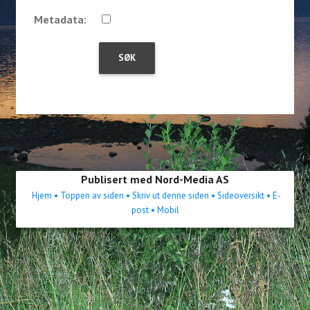
Metadata:
Publisert med Nord-Media AS
Hjem
• Toppen av siden
• Skriv ut denne siden
• Sideoversikt
• E-
post
• Mobil