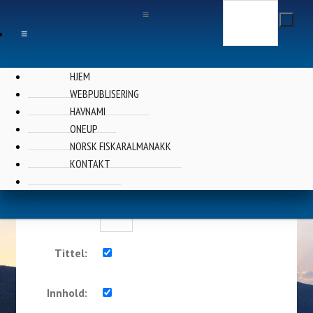
Søk
≡
≡
HJEM
WEBPUBLISERING
HAVNAMI
Finn ...
ONEUP
NORSK FISKARALMANAKK
KONTAKT
Nøkkelord:
Nyere enn:
Dager
Tittel:
Innhold: