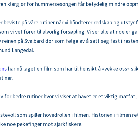
keren klargjør for hummersesongen får betydelig mindre op
 er beviste på våre rutiner når vi håndterer redskap og utstyr 
 vi vet fører til alvorlig forsøpling. Vi ser alle at noe er gal
reinen på Svalbard dør som følge av å satt seg fast i restene 
Gjermund Langedal.
ans
har nå laget en film som har til hensikt å «vekke oss» slik
iner.
for bedre rutiner hvor vi viser at havet er et viktig matfat,
stevoll som spiller hovedrollen i filmen. Historien i filmen r
kke noe pekefinger mot sjarkfiskere.