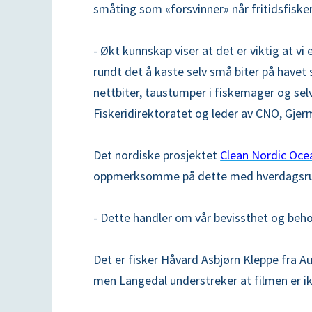
småting som «forsvinner» når fritidsfis
- Økt kunnskap viser at det er viktig at vi
rundt det å kaste selv små biter på havet som
nettbiter, taustumper i fiskemager og selv 
Fiskeridirektoratet og leder av CNO, 
Det nordiske prosjektet
Clean Nordic Oce
oppmerksomme på dette med hverdagsrut
- Dette handler om vår bevissthet og behov 
Det er fisker Håvard Asbjørn Kleppe fra Au
men Langedal understreker at filmen er i