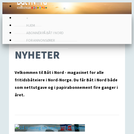
≡
≡
«
HJEM
ABONNÉR PÅ BÅT I NORD
FOR ANNONSØRER
NYHETER
Velkommen til Båt i Nord - magasinet for alle
fritidsbåteiere i Nord-Norge. Du får Båt i Nord både
som nettutgave og i papirabonnement fire ganger i
året.