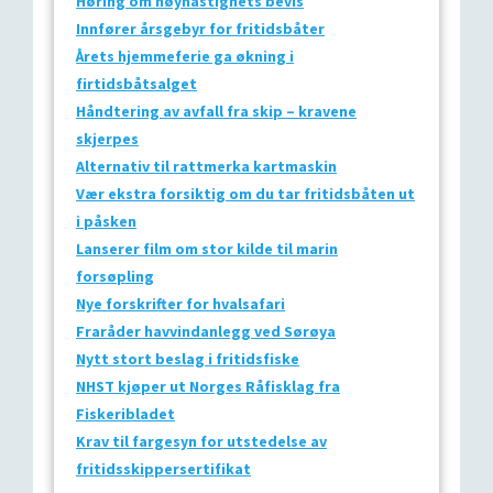
Høring om høyhastighets bevis
Innfører årsgebyr for fritidsbåter
Årets hjemmeferie ga økning i
firtidsbåtsalget
Håndtering av avfall fra skip – kravene
skjerpes
Alternativ til rattmerka kartmaskin
Vær ekstra forsiktig om du tar fritidsbåten ut
i påsken
Lanserer film om stor kilde til marin
forsøpling
Nye forskrifter for hvalsafari
Fraråder havvindanlegg ved Sørøya
Nytt stort beslag i fritidsfiske
NHST kjøper ut Norges Råfisklag fra
Fiskeribladet
Krav til fargesyn for utstedelse av
fritidsskippersertifikat