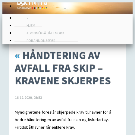
≡
≡
«
HJEM
ABONNÉR PÅ BÅT I NORD
FOR ANNONSØRER
«
HÅNDTERING AV
AVFALL FRA SKIP –
KRAVENE SKJERPES
16.12.2020, 03:53
Myndighetene foreslår skjerpede krav til havner for å
bedre håndteringen av avfall fra skip og fiskefartøy.
Fritidsbåthavner får enklere krav.