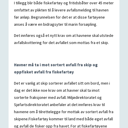
I tillegg blir både fiskefartøy og fritidsbåter over 45 meter
omfattet av plikten til å levere avfallsmelding til havnen
før anløp. Begrunnelsen for det er at disse fartøyene
anses å være en bidragsyter til marin forsøpling.
Det innføres også et nytt krav om at havnene skal utstede
avfallskvittering for det avfallet som mottas fra et skip.
Havner må ta i mot sortert avfall fra skip og
oppfisket avfall fra fiskefartøy
Det er vanlig at skip sorterer avfallet sitt om bord, men i
dag er det ikke noe krav om at havner skal ta imot
sorterte fraksjoner med avfall. Miljødirektoratet og
Sjøfartsdirektoratet anbefaler at det innføres krav til
havnene om å tilrettelegge for mottak av sortert avfall fra
skipene.Fiskefartøy kommer til land med både eget avfall
og avfall de fisker opp fra havet. For at fiskefartøyene