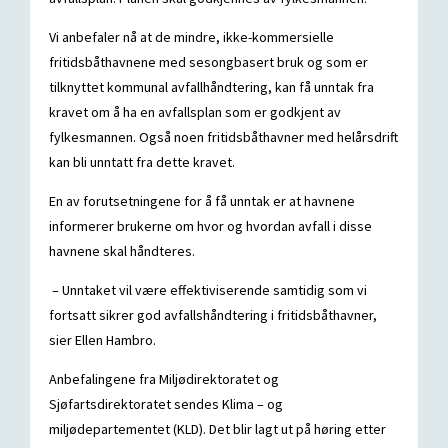
Vi anbefaler nå at de mindre, ikke-kommersielle
fritidsbåthavnene med sesongbasert bruk og som er
tilknyttet kommunal avfallhåndtering, kan få unntak fra
kravet om å ha en avfallsplan som er godkjent av
fylkesmannen. Også noen fritidsbåthavner med helårsdrift
kan bli unntatt fra dette kravet.
En av forutsetningene for å få unntak er at havnene
informerer brukerne om hvor og hvordan avfall i disse
havnene skal håndteres.
– Unntaket vil være effektiviserende samtidig som vi
fortsatt sikrer god avfallshåndtering i fritidsbåthavner,
sier Ellen Hambro.
Anbefalingene fra Miljødirektoratet og
Sjøfartsdirektoratet sendes Klima – og
miljødepartementet (KLD). Det blir lagt ut på høring etter