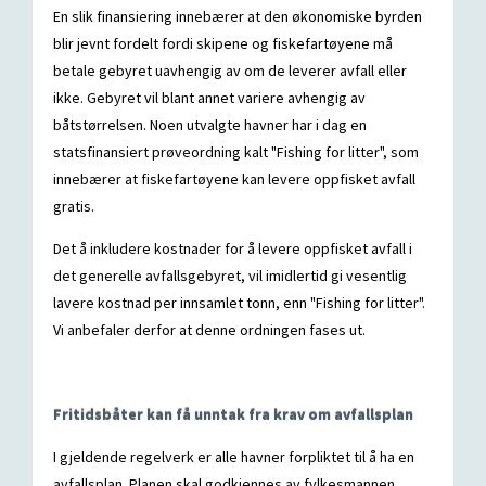
En slik finansiering innebærer at den økonomiske byrden
blir jevnt fordelt fordi skipene og fiskefartøyene må
betale gebyret uavhengig av om de leverer avfall eller
ikke. Gebyret vil blant annet variere avhengig av
båtstørrelsen. Noen utvalgte havner har i dag en
statsfinansiert prøveordning kalt "Fishing for litter", som
innebærer at fiskefartøyene kan levere oppfisket avfall
gratis.
Det å inkludere kostnader for å levere oppfisket avfall i
det generelle avfallsgebyret, vil imidlertid gi vesentlig
lavere kostnad per innsamlet tonn, enn "Fishing for litter".
Vi anbefaler derfor at denne ordningen fases ut.
Fritidsbåter kan få unntak fra krav om avfallsplan
I gjeldende regelverk er alle havner forpliktet til å ha en
avfallsplan. Planen skal godkjennes av fylkesmannen.