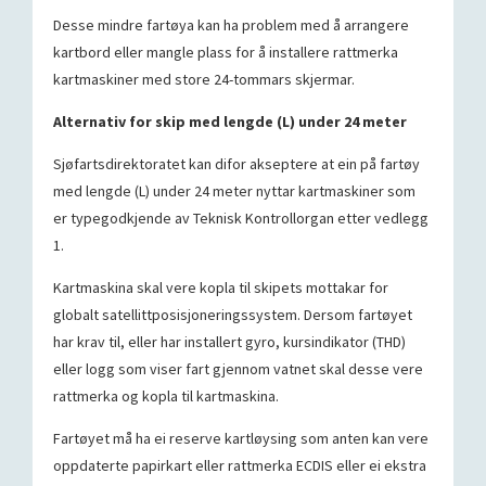
Desse mindre fartøya kan ha problem med å arrangere
kartbord eller mangle plass for å installere rattmerka
kartmaskiner med store 24-tommars skjermar.
Alternativ for skip med lengde (L) under 24 meter
Sjøfartsdirektoratet kan difor akseptere at ein på fartøy
med lengde (L) under 24 meter nyttar kartmaskiner som
er typegodkjende av Teknisk Kontrollorgan etter vedlegg
1.
Kartmaskina skal vere kopla til skipets mottakar for
globalt satellittposisjoneringssystem. Dersom fartøyet
har krav til, eller har installert gyro, kursindikator (THD)
eller logg som viser fart gjennom vatnet skal desse vere
rattmerka og kopla til kartmaskina.
Fartøyet må ha ei reserve kartløysing som anten kan vere
oppdaterte papirkart eller rattmerka ECDIS eller ei ekstra