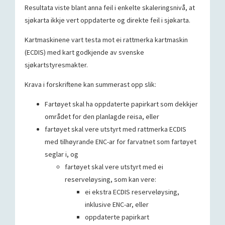
Resultata viste blant anna feil i enkelte skaleringsnivå, at
sjøkarta ikkje vert oppdaterte og direkte feil i sjøkarta.
Kartmaskinene vart testa mot ei rattmerka kartmaskin
(ECDIS) med kart godkjende av svenske
sjøkartstyresmakter.
Krava i forskriftene kan summerast opp slik:
Fartøyet skal ha oppdaterte papirkart som dekkjer
området for den planlagde reisa, eller
fartøyet skal vere utstyrt med rattmerka ECDIS
med tilhøyrande ENC-ar for farvatnet som fartøyet
seglar i, og
fartøyet skal vere utstyrt med ei
reserveløysing, som kan vere:
ei ekstra ECDIS reserveløysing,
inklusive ENC-ar, eller
oppdaterte papirkart