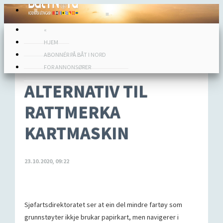
≡
≡
«
HJEM
ABONNÉR PÅ BÅT I NORD
FOR ANNONSØRER
ALTERNATIV TIL
RATTMERKA
KARTMASKIN
23.10.2020, 09:22
Sjøfartsdirektoratet ser at ein del mindre fartøy som
grunnstøyter ikkje brukar papirkart, men navigerer i