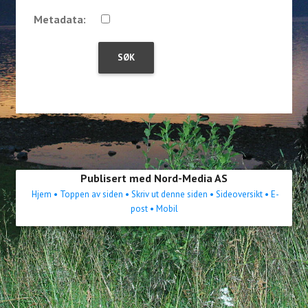
Metadata:
Publisert med Nord-Media AS
Hjem
• Toppen av siden
• Skriv ut denne siden
• Sideoversikt
• E-
post
• Mobil