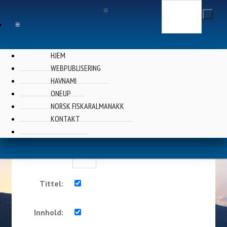
Søk
≡
≡
HJEM
WEBPUBLISERING
HAVNAMI
Finn ...
ONEUP
NORSK FISKARALMANAKK
KONTAKT
Nøkkelord:
Nyere enn:
Dager
Tittel:
Innhold: