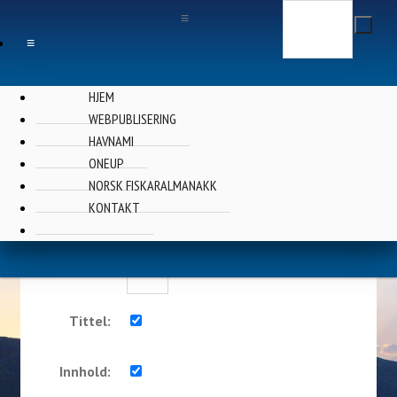
Søk
≡
≡
HJEM
WEBPUBLISERING
HAVNAMI
Finn ...
ONEUP
NORSK FISKARALMANAKK
KONTAKT
Nøkkelord:
Nyere enn:
Dager
Tittel:
Innhold: