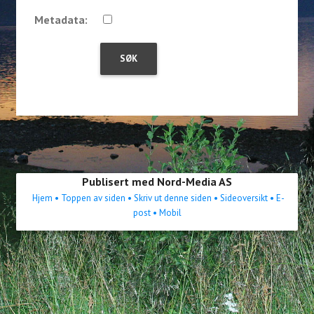
Metadata:
Publisert med Nord-Media AS
Hjem
• Toppen av siden
• Skriv ut denne siden
• Sideoversikt
• E-
post
• Mobil