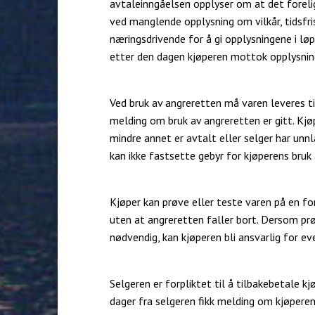
avtaleinngåelsen opplyser om at det foreli
ved manglende opplysning om vilkår, tidsfr
næringsdrivende for å gi opplysningene i lø
etter den dagen kjøperen mottok opplysnin
Ved bruk av angreretten må varen leveres ti
melding om bruk av angreretten er gitt. Kjø
mindre annet er avtalt eller selger har unn
kan ikke fastsette gebyr for kjøperens bruk
Kjøper kan prøve eller teste varen på en fo
uten at angreretten faller bort. Dersom prø
nødvendig, kan kjøperen bli ansvarlig for ev
Selgeren er forpliktet til å tilbakebetale 
dager fra selgeren fikk melding om kjøperen