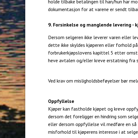
holde tilbake betalingen til han/hun har mot
dokumentasjon for at varene er sendt tilba
9. Forsinkelse og manglende levering - k
Dersom selgeren ikke leverer varen eller le
dette ikke skyldes kjøperen eller forhold på 
forbrukerkjøpslovens kapittel 5 etter omst
heve avtalen og/eller kreve erstatning fra 
Ved krav om misligholdsbeføyelser bør meld
Oppfyllelse
Kjøper kan fastholde kjøpet og kreve oppfyll
dersom det foreligger en hindring som selge
eller dersom oppfyllelse vil medføre en så 
misforhold til kjøperens interesse i at selge