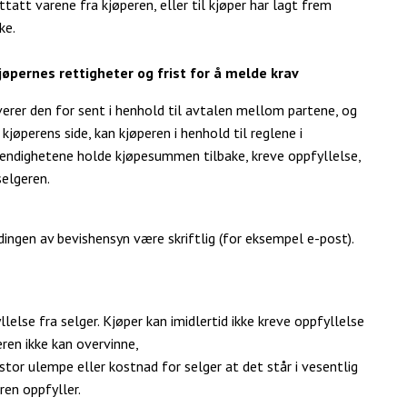
tatt varene fra kjøperen, eller til kjøper har lagt frem
ke.
jøpernes rettigheter og frist for å melde krav
verer den for sent i henhold til avtalen mellom partene, og
kjøperens side, kan kjøperen i henhold til reglene i
endighetene holde kjøpesummen tilbake, kreve oppfyllelse,
selgeren.
ingen av bevishensyn være skriftlig (for eksempel e-post).
else fra selger. Kjøper kan imidlertid ikke kreve oppfyllelse
ren ikke kan overvinne,
stor ulempe eller kostnad for selger at det står i vesentlig
ren oppfyller.