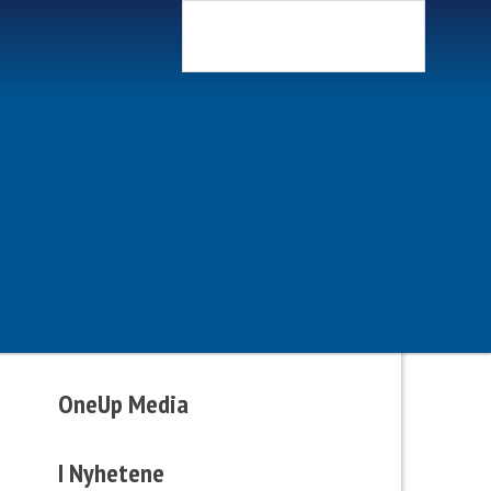
Søk
Livredning i
lommestørrelse
OneUp Media
I Nyhetene