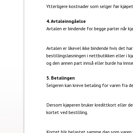
Ytterligere kostnader som selger før kjøpet 
4. Avtaleinngåelse
Avtalen er bindende for begge parter når kjøp
Avtalen er likevel ikke bindende hvis det har
bestillingsløsningen i nettbutikken eller i kj
og den annen part innså eller burde ha innset
5. Betalingen
Selgeren kan kreve betaling for varen fra de
Dersom kjøperen bruker kredittkort eller d
kortet ved bestilling.
Kortet blir belastet samme dag som varen 