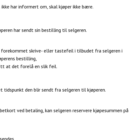
ikke har informert om, skal kjøper ikke bære.
eren har sendt sin bestilling til selgeren.
 forekommet skrive- eller tastefeil i tilbudet fra selgeren i
øperens bestilling,
t at det forelå en slik feil.
t tidspunkt den blir sendt fra selgeren til kjøperen.
ebetkort ved betaling, kan selgeren reservere kjøpesummen på
sendes.