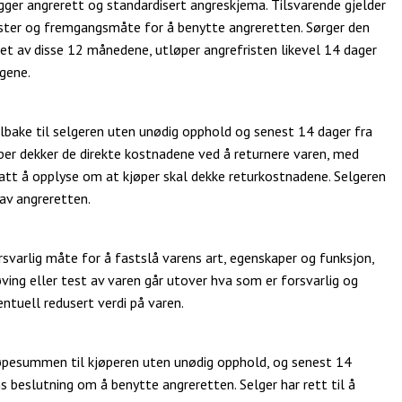
gger angrerett og standardisert angreskjema. Tilsvarende gjelder
ister og fremgangsmåte for å benytte angreretten. Sørger den
pet av disse 12 månedene, utløper angrefristen likevel 14 dager
gene.
lbake til selgeren uten unødig opphold og senest 14 dager fra
per dekker de direkte kostnadene ved å returnere varen, med
latt å opplyse om at kjøper skal dekke returkostnadene. Selgeren
 av angreretten.
rsvarlig måte for å fastslå varens art, egenskaper og funksjon,
ving eller test av varen går utover hva som er forsvarlig og
entuell redusert verdi på varen.
kjøpesummen til kjøperen uten unødig opphold, og senest 14
s beslutning om å benytte angreretten. Selger har rett til å