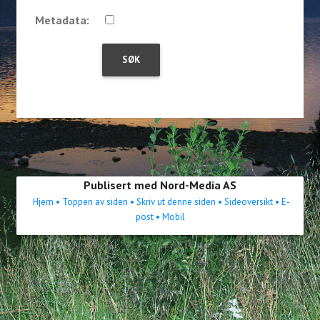
Metadata:
Publisert med Nord-Media AS
Hjem
• Toppen av siden
• Skriv ut denne siden
• Sideoversikt
• E-
post
• Mobil