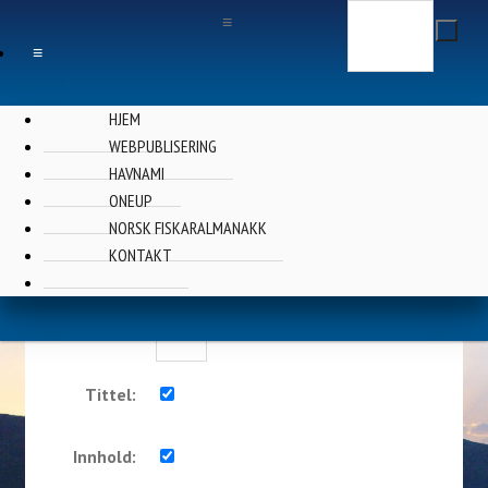
Søk
≡
≡
HJEM
WEBPUBLISERING
HAVNAMI
Finn ...
ONEUP
NORSK FISKARALMANAKK
KONTAKT
Nøkkelord:
Nyere enn:
Dager
Tittel:
Innhold: