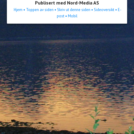
Publisert med Nord-Media AS
Hjem
• Toppen av siden
• Skriv ut denne siden
• Sideoversikt
• E-
post
• Mobil