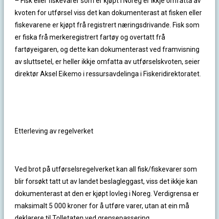
– Fisk eller fiskevarer som er kjøpt i Noreg er ikkje omfatta av
kvoten for utførsel viss det kan dokumenterast at fisken eller
fiskevarene er kjøpt frå registrert næringsdrivande. Fisk som
er fiska frå merkeregistrert fartøy og overtatt frå
fartøyeigaren, og dette kan dokumenterast ved framvisning
av sluttsetel, er heller ikkje omfatta av utførselskvoten, seier
direktør Aksel Eikemo i ressursavdelinga i Fiskeridirektoratet.
Etterleving av regelverket
Ved brot på utførselsregelverket kan all fisk/fiskevarer som
blir forsøkt tatt ut av landet beslagleggast, viss det ikkje kan
dokumenterast at den er kjøpt lovleg i Noreg. Verdigrensa er
maksimalt 5 000 kroner for å utføre varer, utan at ein må
deklarere til Tolletaten ved grensepassering.