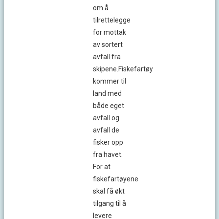
om å
tilrettelegge
for mottak
av sortert
avfall fra
skipene.Fiskefartøy
kommer til
land med
både eget
avfall og
avfall de
fisker opp
fra havet.
For at
fiskefartøyene
skal få økt
tilgang til å
levere