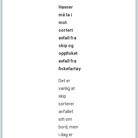
Havner
må ta i
mot
sortert
avfall fra
skip og
oppfisket
avfall fra
fiskefartøy
Det er
vanlig at
skip
sorterer
avfallet
sitt om
bord, men
i dag er