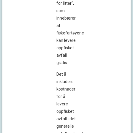
for litter",
som
innebærer
at
fiskefartøyene
kan levere
oppfisket
avfall
gratis.
Det å
inkludere
kostnader
for å
levere
oppfisket
avfall i det
generelle