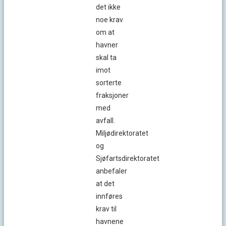
det ikke
noe krav
om at
havner
skal ta
imot
sorterte
fraksjoner
med
avfall.
Miljødirektoratet
og
Sjøfartsdirektoratet
anbefaler
at det
innføres
krav til
havnene