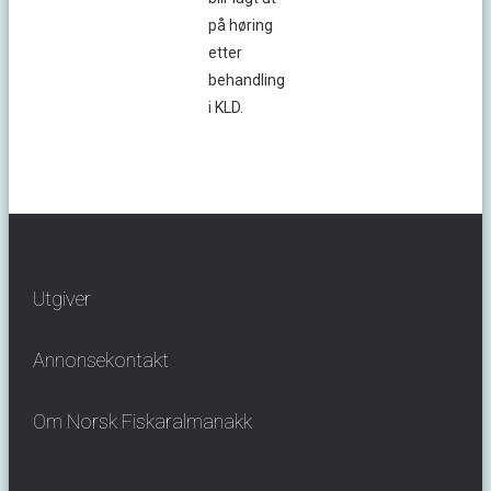
på høring
etter
behandling
i KLD.
Utgiver
Annonsekontakt
Om Norsk Fiskaralmanakk