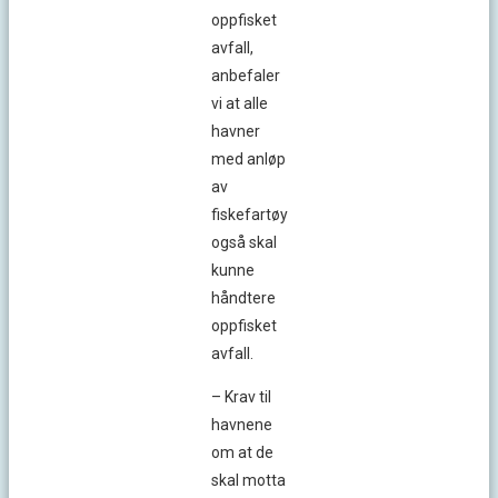
oppfisket
avfall,
anbefaler
vi at alle
havner
med anløp
av
fiskefartøy
også skal
kunne
håndtere
oppfisket
avfall.
– Krav til
havnene
om at de
skal motta