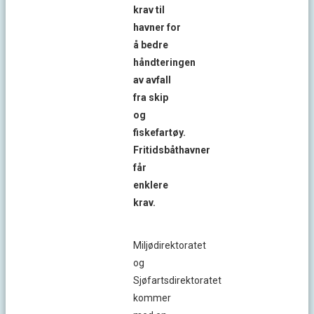
krav til
havner for
å bedre
håndteringen
av avfall
fra skip
og
fiskefartøy.
Fritidsbåthavner
får
enklere
krav.
Miljødirektoratet
og
Sjøfartsdirektoratet
kommer