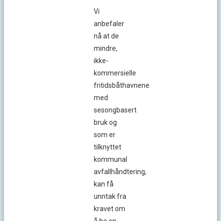
Vi
anbefaler
nå at de
mindre,
ikke-
kommersielle
fritidsbåthavnene
med
sesongbasert
bruk og
som er
tilknyttet
kommunal
avfallhåndtering,
kan få
unntak fra
kravet om