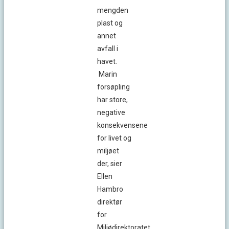
mengden
plast og
annet
avfall i
havet.
Marin
forsøpling
har store,
negative
konsekvensene
for livet og
miljøet
der, sier
Ellen
Hambro
direktør
for
Miljødirektoratet.