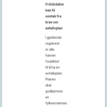
Fritidsbåter
kan få
unntak fra
krav om
avfallsplan
I gjeldende
regelverk
er alle
havner
forpliktet
til å ha en
avfallsplan.
Planen
skal
godkjennes
av
fylkesmannen.