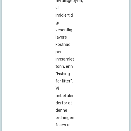
avfallsgebyret,
vil
imidlertid
gi
vesentlig
lavere
kostnad
per
innsamlet
tonn, enn
"Fishing
for litter".
Vi
anbefaler
derfor at
denne
ordningen
fases ut.