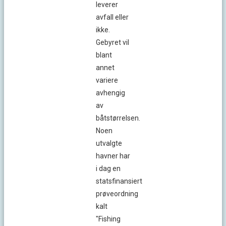
leverer
avfall eller
ikke.
Gebyret vil
blant
annet
variere
avhengig
av
båtstørrelsen.
Noen
utvalgte
havner har
i dag en
statsfinansiert
prøveordning
kalt
"Fishing