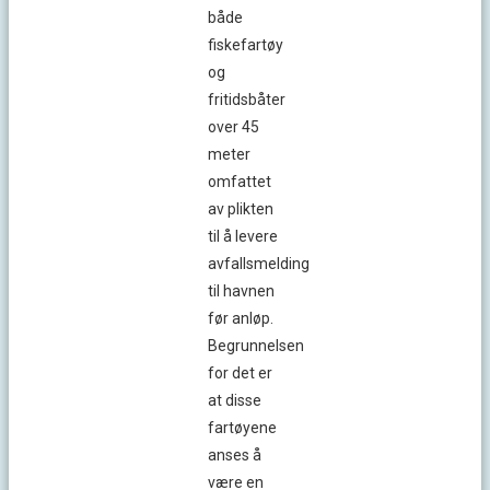
både
fiskefartøy
og
fritidsbåter
over 45
meter
omfattet
av plikten
til å levere
avfallsmelding
til havnen
før anløp.
Begrunnelsen
for det er
at disse
fartøyene
anses å
være en