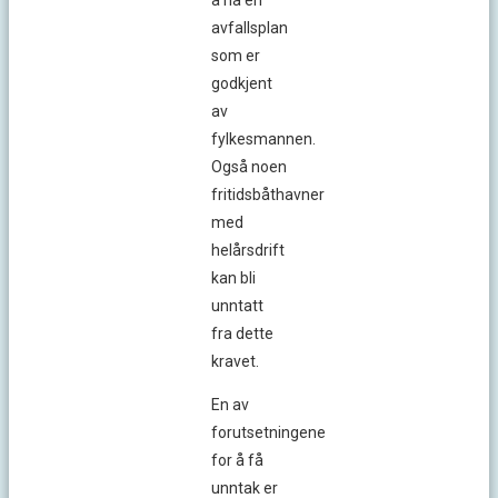
å ha en
avfallsplan
som er
godkjent
av
fylkesmannen.
Også noen
fritidsbåthavner
med
helårsdrift
kan bli
unntatt
fra dette
kravet.
En av
forutsetningene
for å få
unntak er