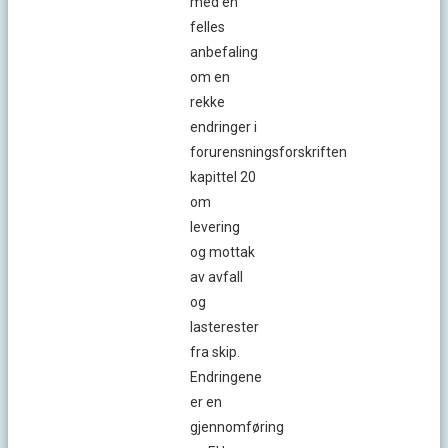
med en
felles
anbefaling
om en
rekke
endringer i
forurensningsforskriften
kapittel 20
om
levering
og mottak
av avfall
og
lasterester
fra skip.
Endringene
er en
gjennomføring