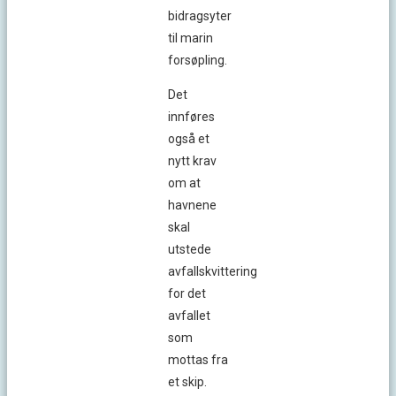
bidragsyter
til marin
forsøpling.
Det
innføres
også et
nytt krav
om at
havnene
skal
utstede
avfallskvittering
for det
avfallet
som
mottas fra
et skip.