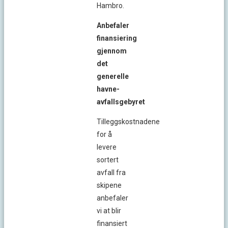
Hambro.
Anbefaler
finansiering
gjennom
det
generelle
havne-
avfallsgebyret
Tilleggskostnadene
for å
levere
sortert
avfall fra
skipene
anbefaler
vi at blir
finansiert