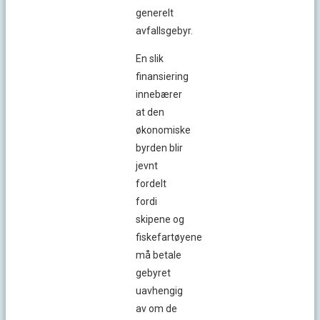
generelt
avfallsgebyr.
En slik
finansiering
innebærer
at den
økonomiske
byrden blir
jevnt
fordelt
fordi
skipene og
fiskefartøyene
må betale
gebyret
uavhengig
av om de