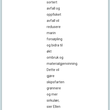
sortert
avfall og
oppfisket
avfall vil
redusere
marin
forsøpling
og bidra til
økt
ombruk og
materialgjenvinning.
Dette vil
gjøre
skipsfarten
grønnere
og mer
sirkulær,
sier Ellen