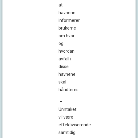
at
havnene
informerer
brukerne
om hvor
og
hvordan
avfall i
disse
havnene
skal
håndteres.
–
Unntaket
vil være
effektiviserende
samtidig