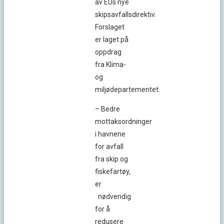
av EUs nye
skipsavfallsdirektiv.
Forslaget
er laget på
oppdrag
fra Klima-
og
miljødepartementet.
– Bedre
mottaksordninger
i havnene
for avfall
fra skip og
fiskefartøy,
er
nødvendig
for å
redusere