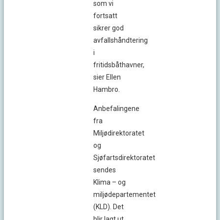
som vi
fortsatt
sikrer god
avfallshåndtering
i
fritidsbåthavner,
sier Ellen
Hambro.
Anbefalingene
fra
Miljødirektoratet
og
Sjøfartsdirektoratet
sendes
Klima – og
miljødepartementet
(KLD). Det
blir lagt ut