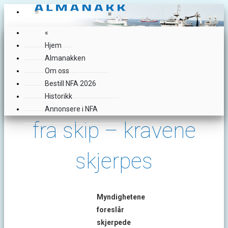
≡
≡
«
Hjem
Almanakken
Om oss
Bestill NFA 2026
Håndtering av avfall
Historikk
Annonsere i NFA
fra skip – kravene
skjerpes
Myndighetene
foreslår
skjerpede