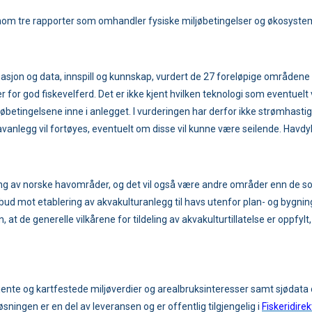
nnom tre rapporter som omhandler fysiske miljøbetingelser og økosystem
ormasjon og data, innspill og kunnskap, vurdert de 27 foreløpige område
or god fiskevelferd. Det er ikke kjent hvilken teknologi som eventuelt vil 
jøbetingelsene inne i anlegget. I vurderingen har derfor ikke strømhas
avanlegg vil fortøyes, eventuelt om disse vil kunne være seilende. Havdy
ing av norske havområder, og det vil også være andre områder enn de som
orbud mot etablering av akvakulturanlegg til havs utenfor plan- og bygnin
n, at de generelle vilkårene for tildeling av akvakulturtillatelse er oppfylt,
 kjente og kartfestede miljøverdier og arealbruksinteresser samt sjødata
sningen er en del av leveransen og er offentlig tilgjengelig i
Fiskeridire