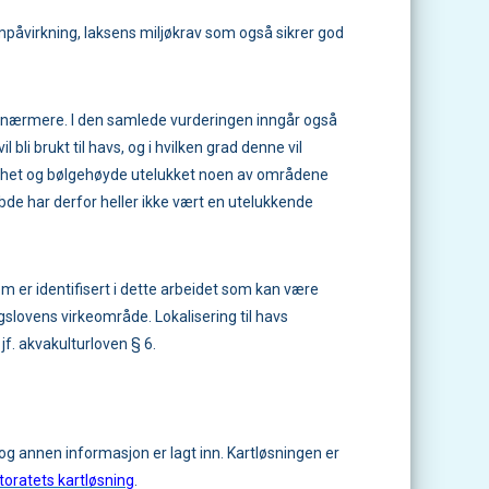
påvirkning, laksens miljøkrav som også sikrer god
ne nærmere. I den samlede vurderingen inngår også
bli brukt til havs, og i hvilken grad denne vil
tighet og bølgehøyde utelukket noen av områdene
bde har derfor heller ikke vært en utelukkende
 er identifisert i dette arbeidet som kan være
gslovens virkeområde. Lokalisering til havs
 jf. akvakulturloven § 6.
 og annen informasjon er lagt inn. Kartløsningen er
ktoratets kartløsning
.