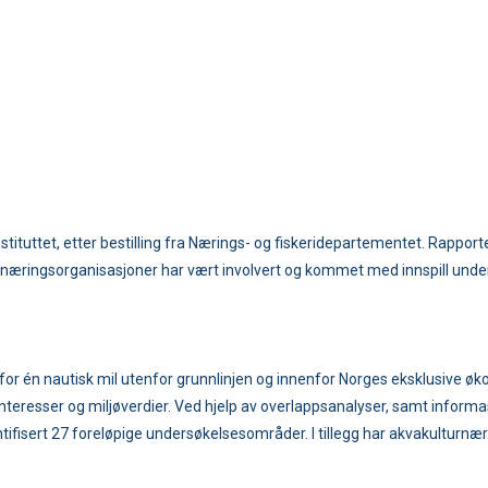
tituttet, etter bestilling fra Nærings- og fiskeridepartementet. Rappor
ringsorganisasjoner har vært involvert og kommet med innspill underv
or én nautisk mil utenfor grunnlinjen og innenfor Norges eksklusive øko
nteresser og miljøverdier. Ved hjelp av overlappsanalyser, samt informa
entifisert 27 foreløpige undersøkelsesområder. I tillegg har akvakult