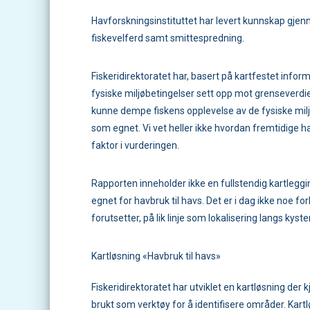
Havforskningsinstituttet har levert kunnskap gje
fiskevelferd samt smittespredning.
Fiskeridirektoratet har, basert på kartfestet inf
fysiske miljøbetingelser sett opp mot grenseverdier f
kunne dempe fiskens opplevelse av de fysiske mil
som egnet. Vi vet heller ikke hvordan fremtidige h
faktor i vurderingen.
Rapporten inneholder ikke en fullstendig kartlegg
egnet for havbruk til havs. Det er i dag ikke noe f
forutsetter, på lik linje som lokalisering langs kyste
Kartløsning «Havbruk til havs»
Fiskeridirektoratet har utviklet en kartløsning der
brukt som verktøy for å identifisere områder. Kartlø