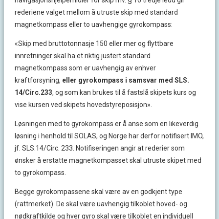
navigasjonshjelpemidler for skip mv. § 16 tredje ledd gir
rederiene valget mellom å utruste skip med standard
magnetkompass eller to uavhengige gyrokompass:
«Skip med bruttotonnasje 150 eller mer og flyttbare
innretninger skal ha et riktig justert standard
magnetkompass som er uavhengig av enhver
kraftforsyning,
eller gyrokompass i samsvar med SLS.
14/Circ.233
, og som kan brukes til å fastslå skipets kurs og
vise kursen ved skipets hovedstyreposisjon».
Løsningen med to gyrokompass er å anse som en likeverdig
løsning i henhold til SOLAS, og Norge har derfor notifisert IMO,
jf. SLS.14/Circ. 233. Notifiseringen angir at rederier som
ønsker å erstatte magnetkompasset skal utruste skipet med
to gyrokompass.
Begge gyrokompassene skal være av en godkjent type
(rattmerket). De skal være uavhengig tilkoblet hoved- og
nødkraftkilde og hver gyro skal være tilkoblet en individuell