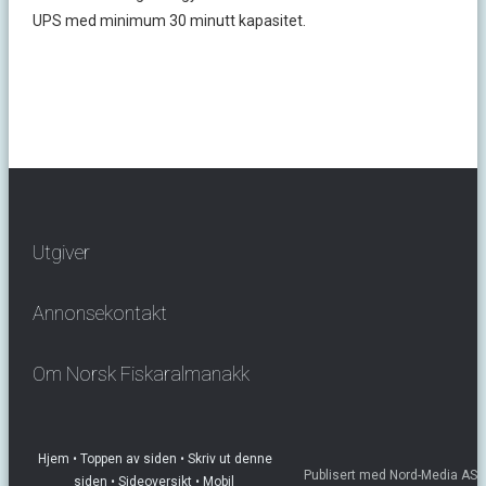
UPS med minimum 30 minutt kapasitet.
Utgiver
Annonsekontakt
Om Norsk Fiskaralmanakk
Hjem
• Toppen av siden
• Skriv ut denne
Publisert med Nord-Media AS
siden
• Sideoversikt
• Mobil