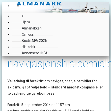
≡
≡
«
Hjem
Almanakken
Om oss
Bestill NFA 2026
«
Forskrifter om
Historikk
Annonsere i NFA
navigasjonshjelpemidl
Veiledning til forskrift om navigasjonshjelpemidler for
skip mv. § 16 tredje ledd – standard magnetkompass eller
to uavhengige gyrokompass
Forskrift 5. september 2014 nr. 1157 om