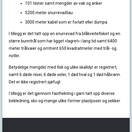
101 teiner samt mengder av vak og anker
5200 meter snurrevadtau
3000 meter kabel som er forlatt eller dumpa.
I tillegg er det tatt opp en snurrevad fra blåkveitefisket og en
større bunntrål som har ligget «lagret» i lang tid samt 6400
meter trålvaier og omtrent 650 kvadratmeter med trål- og
notlin.
Betydelige mengder med fisk og ulike skalldyr er registrert,
samt 6 døde niser, 6 døde seler, 1 død hval og 1 død håbrann.
Det er ikke registrert sjøfugl.
I tillegg er det gjennom fasthekting i garn tatt opp diverse
bekledning, sko og mange ulike former plastposer og sekker.