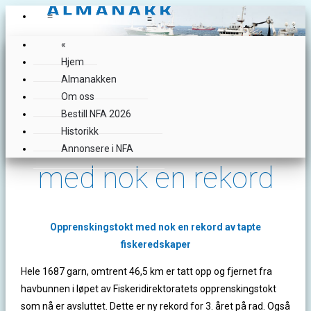
≡
≡
«
Hjem
Almanakken
Om oss
Bestill NFA 2026
«
Opprenskingstokt
Historikk
Annonsere i NFA
med nok en rekord
Opprenskingstokt med nok en rekord av tapte
fiskeredskaper
Hele 1687 garn, omtrent 46,5 km er tatt opp og fjernet fra
havbunnen i løpet av Fiskeridirektoratets opprenskingstokt
som nå er avsluttet. Dette er ny rekord for 3. året på rad. Også