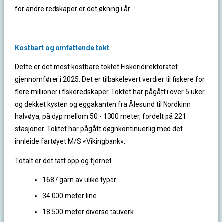
for andre redskaper er det økning i år.
Kostbart og omfattende tokt
Dette er det mest kostbare toktet Fiskeridirektoratet
gjennomfører i 2025. Det er tilbakelevert verdier til fiskere for
flere millioner i fiskeredskaper. Toktet har pågått i over 5 uker
og dekket kysten og eggakanten fra Ålesund til Nordkinn
halvøya, på dyp mellom 50 - 1300 meter, fordelt på 221
stasjoner. Toktet har pågått døgnkontinuerlig med det
innleide fartøyet M/S «Vikingbank».
Totalt er det tatt opp og fjernet
1687 garn av ulike typer
34 000 meter line
18 500 meter diverse tauverk